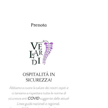
Prenota
OSPITALITÁ IN
SICUREZZA!
Abbiamo a cuore la salute dei nostri ospiti e
ci teniamo a rispettare tutte le norme di
sicurezza anti
COVID
suggerite dalle attuali
Linee guida nazionali e regionali.