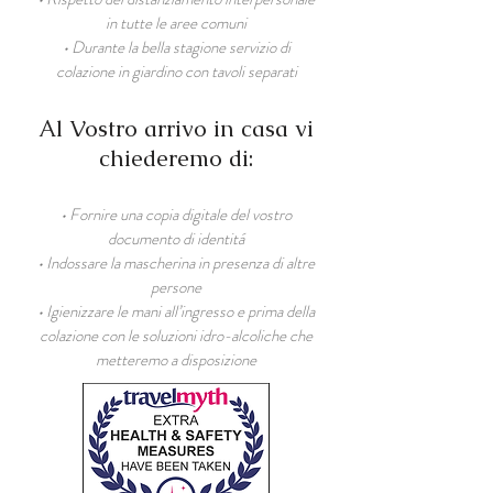
in tutte le aree comuni
• Durante la bella stagione servizio di
colazione in giardino con tavoli separati
Al Vostro arrivo in casa vi
chiederemo di:
• Fornire una copia digitale del vostro
documento di identitá
• Indossare la mascherina in presenza di altre
persone
• Igienizzare le mani all’ingresso e prima della
colazione con le soluzioni idro-alcoliche che
metteremo a disposizione