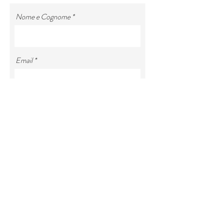
Nome e Cognome
Email
Oggetto
Numero di Telefono
Check-in
Check-out