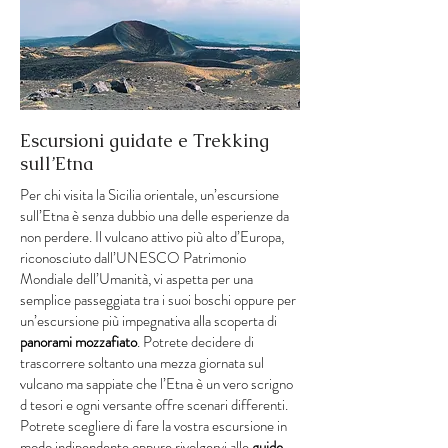
Escursioni guidate e Trekking
sull’Etna
Per chi visita la Sicilia orientale, un’escursione
sull’Etna è senza dubbio una delle esperienze da
non perdere. Il vulcano attivo più alto d’Europa,
riconosciuto dall’UNESCO Patrimonio
Mondiale dell’Umanità, vi aspetta per una
semplice passeggiata tra i suoi boschi oppure per
un’escursione più impegnativa alla scoperta di
panorami mozzafiato
. Potrete decidere di
trascorrere soltanto una mezza giornata sul
vulcano ma sappiate che l’Etna è un vero scrigno
d tesori e ogni versante offre scenari differenti.
Potrete scegliere di fare la vostra escursione in
modo indipendente oppure rivolgervi alle
guide