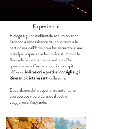
Experience
Biologa e guida ambientale escursionistica,
Susanna è appassionata della sua terra e in
particolare dell’Etna dove ha maturato le sue
principali esperienze lavorative studiando la
flora e la fauna tipiche del vulcano. Per
questo ama soffermarsi con i suoi ospiti
offrendo
indicazioni e preziosi consigli sugli
itinerari più interessanti
della zona.
Ecco alcune delle esperienze autentiche
che potrete vivere durante il vostro
soggiorno a Viagrande: