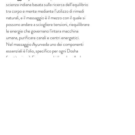
scienza indiana basata sulla ricerca dell’equilibrio
tra corpo e mente mediante l’utilizzo di rimedi
naturali, e il massaggio è il mezzo con il quale si
possono andare a sciogliere tensioni, riequilibrare
le energie che governano l'intera macchina
umana, purificare canali e centri energetici.
Nel massaggio Ayurveda uno dei componenti
essenziali è l'olio, specifico per ogni Dosha
(costituzione). Esso ammorbidisce la pelle, le
giunture e nello stesso tempo assorbe e trattiene
tutte le impurità e le tossine che vengono
rilasciate dal corpo durante il massaggio.
Massaggio Relax
– Allenta le tensioni, stimola la
circolazione sanguigna, allontana lo stress.
Particolarmente efficace per i problemi di
irrigidimento della schiena causato da tensioni e
posture sbagliate.
Massaggio Drenante
– Dolce e distensivo, grazie