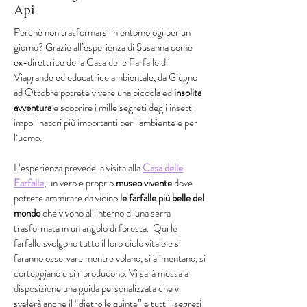
Api
Perché non trasformarsi in entomologi per un
giorno? Grazie all’esperienza di Susanna come
ex-direttrice della Casa delle Farfalle di
Viagrande ed educatrice ambientale, da Giugno
ad Ottobre potrete vivere una piccola ed
insolita
avventura
e scoprire i mille segreti degli insetti
impollinatori più importanti per l’ambiente e per
l’uomo.
L’esperienza prevede la visita alla
Casa delle
Farfalle
, un vero e proprio
museo vivente
dove
potrete ammirare da vicino
le
farfalle più belle del
mondo
che vivono all’interno di una serra
trasformata in un angolo di foresta. Qui le
farfalle svolgono tutto il loro ciclo vitale e si
faranno osservare mentre volano, si alimentano, si
corteggiano e si riproducono. Vi sarà messa a
disposizione una guida personalizzata che vi
svelerà anche il “dietro le quinte” e tutti i segreti